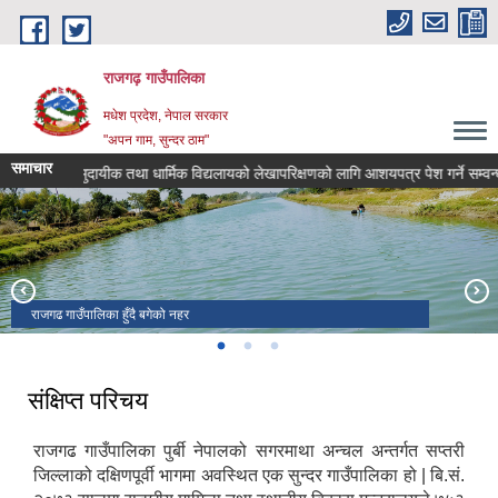
Skip to main content
राजगढ़ गाउँपालिका
मधेश प्रदेश, नेपाल सरकार
"अपन गाम, सुन्दर ठाम"
समाचार
सामुदायीक तथा धार्मिक विद्यलायको लेखापरिक्षणको लागि आशयपत्र पेश गर्ने सम्वन्धमा।
राजगढ गाउँपालिका हुँदै बगेको नहर
राजगढ गाउँपालिकाको प्रशासनीक भवन
रामजानकी मन्दिर तथा शनी मन्दिर
संक्षिप्त परिचय
राजगढ गाउँपालिका पुर्बी नेपालको सगरमाथा अन्चल अन्तर्गत सप्तरी
जिल्लाको दक्षिणपूर्वी भागमा अवस्थित एक सुन्दर गाउँपालिका हो | बि.सं.