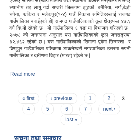
२०७३ सालमा सङ्घीय मामिला तथा स्थानीय बिकास मन्त्रालयले ७५३
स्थानीय तह लागु गर्दा सप्तरी जिल्लामा झुट्की, बनैनिया, नर्गो,बेल्ही
चपेना, फकिरा र मलेकपुर(१-४) गाउँ बिकास समितिहरुलाई राजगढ
गाउँपालिका बनाईएको हो| राजगढ गाउँपालिकाको कूल क्षेत्रफल ४७.९
वर्ग कि.मी रहेको छ | यो गाउँपालिका ६ वडा मा विभाजन गरिएको छ |
२०७८ को जनगणना अनुसार यस गाउँपालिकाको कूल जनसङ्ख्या
३२,४६२ रहेको छ | यस गाउँपालिकाको सिमाना पूर्वमा छिन्मस्ता र
विष्णुपुर गाउँपालिका पश्चिममा डाकनेश्वरी नगरपालिका उत्तरमा रुपनी
गाउँपालिका र दक्षीणमा बिहार (भारत) रहेको छ |
Read more
about संक्षिप्त परिचय
Pages
« first
‹ previous
1
2
3
4
5
6
7
next ›
last »
सूचना तथा समाचार