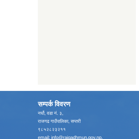
सम्पर्क विवरण
नर्घो, वडा नं. ३,
राजगढ गाउँपालिका, सप्तरी
९८५२८२३२११
email:
info@rajgadhmun.gov.np
,