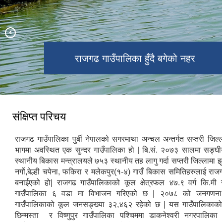
राजगढ गाउँपालिकाको प्रशासनीक भवन
राजगढ गाउँपालिका हुँदै बगेको नहर
रामजानकी मन्दिर तथा शनी मन्दिर
संक्षिप्त परिचय
राजगढ गाउँपालिका पुर्बी नेपालको सगरमाथा अन्चल अन्तर्गत सप्तरी जिल्लाक
भागमा अवस्थित एक सुन्दर गाउँपालिका हो | बि.सं. २०७३ सालमा सङ्घ
स्थानीय बिकास मन्त्रालयले ७५३ स्थानीय तह लागु गर्दा सप्तरी जिल्लामा झु
नर्गो,बेल्ही चपेना, फकिरा र मलेकपुर(१-४) गाउँ बिकास समितिहरुलाई रा
बनाईएको हो| राजगढ गाउँपालिकाको कूल क्षेत्रफल ४७.९ वर्ग कि.मी 
गाउँपालिका ६ वडा मा विभाजन गरिएको छ | २०७८ को जनगणन
गाउँपालिकाको कूल जनसङ्ख्या ३२,४६२ रहेको छ | यस गाउँपालिकाको स
छिन्मस्ता र विष्णुपुर गाउँपालिका पश्चिममा डाकनेश्वरी नगरपालिका 