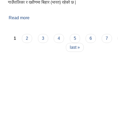
गाउँपालिका र दक्षीणमा बिहार (भारत) रहेको छ |
Read more
about संक्षिप्त परिचय
Pages
1
2
3
4
5
6
7
last »