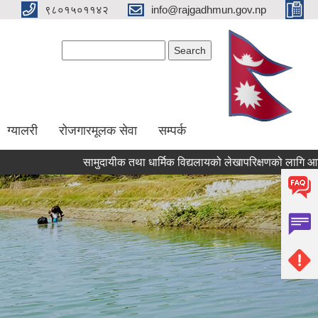
९८०१५०११४२
info@rajgadhmun.gov.np
Search form
Search
ग्यालरी
रोजगारमूलक सेवा
सम्पर्क
सामुदायीक तथा धार्मिक विद्यलायको लेखापरिक्षणको लागि आशयपत्र पेश 