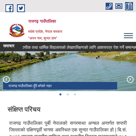
Skip to main content
राजगढ़ गाउँपालिका
मधेश प्रदेश, नेपाल सरकार
"अपन गाम, सुन्दर ठाम"
समाचार
सामुदायीक तथा धार्मिक विद्यलायको लेखापरिक्षणको लागि आशयपत्र पेश गर्ने सम्वन्धमा।
राजगढ गाउँपालिका हुँदै बगेको नहर
राजगढ गाउँपालिकाको प्रशासनीक भवन
रामजानकी मन्दिर तथा शनी मन्दिर
संक्षिप्त परिचय
राजगढ गाउँपालिका पुर्बी नेपालको सगरमाथा अन्चल अन्तर्गत सप्तरी
जिल्लाको दक्षिणपूर्वी भागमा अवस्थित एक सुन्दर गाउँपालिका हो | बि.सं.