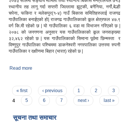
२०७३ सालमा सङ्घीय मामिला तथा स्थानीय बिकास मन्त्रालयले ७५३
स्थानीय तह लागु गर्दा सप्तरी जिल्लामा झुट्की, बनैनिया, नर्गो,बेल्ही
चपेना, फकिरा र मलेकपुर(१-४) गाउँ बिकास समितिहरुलाई राजगढ
गाउँपालिका बनाईएको हो| राजगढ गाउँपालिकाको कूल क्षेत्रफल ४७.९
वर्ग कि.मी रहेको छ | यो गाउँपालिका ६ वडा मा विभाजन गरिएको छ |
२०७८ को जनगणना अनुसार यस गाउँपालिकाको कूल जनसङ्ख्या
३२,४६२ रहेको छ | यस गाउँपालिकाको सिमाना पूर्वमा छिन्मस्ता र
विष्णुपुर गाउँपालिका पश्चिममा डाकनेश्वरी नगरपालिका उत्तरमा रुपनी
गाउँपालिका र दक्षीणमा बिहार (भारत) रहेको छ |
Read more
about संक्षिप्त परिचय
Pages
« first
‹ previous
1
2
3
4
5
6
7
next ›
last »
सूचना तथा समाचार