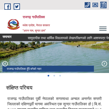
Skip to main content
राजगढ़ गाउँपालिका
मधेश प्रदेश, नेपाल सरकार
"अपन गाम, सुन्दर ठाम"
समाचार
सामुदायीक तथा धार्मिक विद्यलायको लेखापरिक्षणको लागि आशयपत्र पेश गर्ने 
राजगढ गाउँपालिका हुँदै बगेको नहर
राजगढ गाउँपालिकाको प्रशासनीक भवन
रामजानकी मन्दिर तथा शनी मन्दिर
संक्षिप्त परिचय
राजगढ गाउँपालिका पुर्बी नेपालको सगरमाथा अन्चल अन्तर्गत सप्तरी
जिल्लाको दक्षिणपूर्वी भागमा अवस्थित एक सुन्दर गाउँपालिका हो | बि.सं.