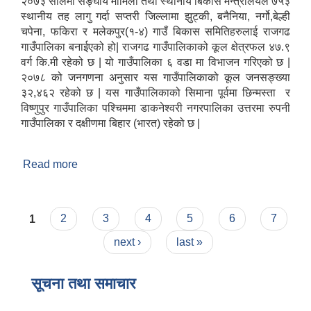
२०७३ सालमा सङ्घीय मामिला तथा स्थानीय बिकास मन्त्रालयले ७५३
स्थानीय तह लागु गर्दा सप्तरी जिल्लामा झुट्की, बनैनिया, नर्गो,बेल्ही
चपेना, फकिरा र मलेकपुर(१-४) गाउँ बिकास समितिहरुलाई राजगढ
गाउँपालिका बनाईएको हो| राजगढ गाउँपालिकाको कूल क्षेत्रफल ४७.९
वर्ग कि.मी रहेको छ | यो गाउँपालिका ६ वडा मा विभाजन गरिएको छ |
२०७८ को जनगणना अनुसार यस गाउँपालिकाको कूल जनसङ्ख्या
३२,४६२ रहेको छ | यस गाउँपालिकाको सिमाना पूर्वमा छिन्मस्ता र
विष्णुपुर गाउँपालिका पश्चिममा डाकनेश्वरी नगरपालिका उत्तरमा रुपनी
गाउँपालिका र दक्षीणमा बिहार (भारत) रहेको छ |
Read more
about संक्षिप्त परिचय
Pages
1
2
3
4
5
6
7
next ›
last »
सूचना तथा समाचार